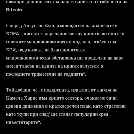
ноември, допринесоха за нарастването на стойността на
Bitcoin.
Според Августин Фан, ръководител на анализите в
SOFA, „високите корелации между крипто активите и
големите макроикономически индекси, особено със
SPX, подсказват, че благоприятната
макроикономическа обстановка ще продължи да дава
силен тласък на цените на криптовалутите в
последното тримесечие на годината“.
Той добави, че „с подкрепата, изразена от лагера на
Камала Харис към крипто сектора, очакваме бичи
ценови движения в краткосрочен план, като стратегии
като ‘купи при спад’ ще станат популярни сред
инвеститорите“.