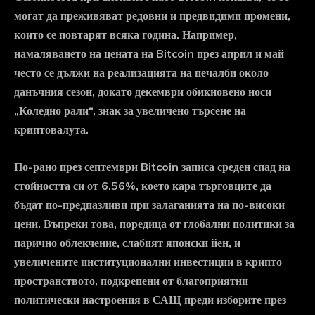
могат да преживяват редовни и предвидими промени,
които се повтарят всяка година. Например,
намаляването на цената на Bitcoin през април и май
често се дължи на реализацията на печалби около
данъчния сезон, докато декември обикновено носи
„Коледно рали“, знак за увеличено търсене на
криптовалута.
По-рано през септември Bitcoin записа среден спад на
стойността си от 6.56%, което кара търговците да
бъдат по-предпазливи при залаганията на по-високи
цени. Въпреки това, поредица от глобални политики за
парично облекчение, слабият японски йен, и
увеличените институционални инвестиции в крипто
пространството, подкрепени от благоприятни
политически настроения в САЩ преди изборите през