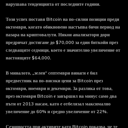
нарушава тенденцията от последните години.
Този успех поставя Bitcoin на по-силни позиции преди
октомври, когато обикновено настъпва бичи период на
пазара на криптовалути. Някои анализатори дори
предричат достигане до $70,000 за един биткойн през
следващите седмици, което е значително увеличение от
настоящите $64,000.
В миналото, „зелен“ септември винаги е бил
предвестник на по-високи цени за Bitcoin през
октомври, ноември и декември. За разлика от това,
през октомври Bitcoin е завършил на минус само два
пъти от 2013 насам, като е отбелязал максимално
увеличение до 60% и средно увеличение от 22%.
Сезонността при активите като Bitcoin показва, че те