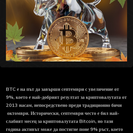
BTC е на път да завърши септември с увеличение от
9%, което е най-добрият резултат за криптовалутата от
2013 насам, непосредствено преди традиционно бичи
октомври. Исторически, септември често е бил най-
слабият месец за криптовалутата Bitcoin, но тази
година активът може да постигне поне 9% ръст, което