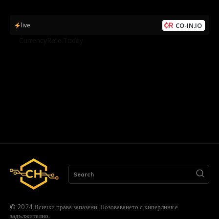
live
CO-IN.IO
by
CurrencyRate.Today
Search
© 2024 Всички права запазени. Позоваването с хиперлинк е
задължително.