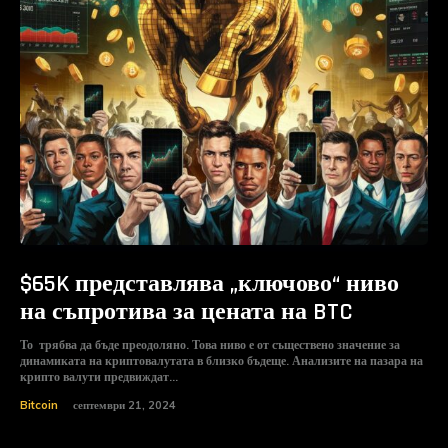
$65K представлява „ключово“ ниво
на съпротива за цената на BTC
То трябва да бъде преодоляно. Това ниво е от съществено значение за
динамиката на криптовалутата в близко бъдеще. Анализите на пазара на
крипто валути предвиждат...
Bitcoin
септември 21, 2024