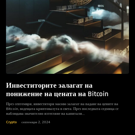
Инвеститорите залагат на
понижение на цената на Bitcoin
През септември, инвеститори масово залагат на падане на цените на
Bitcoin, водещата криптовалута в света. През последната седмица се
наблюдава значително изтегляне на капитали...
Crypto
септември 2, 2024