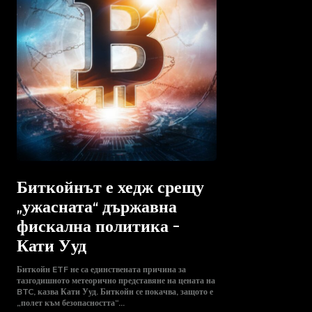
Биткойнът е хедж срещу
„ужасната“ държавна
фискална политика –
Кати Ууд
Биткойн ETF не са единствената причина за
тазгодишното метеорично представяне на цената на
BTC, казва Кати Ууд. Биткойн се покачва, защото е
„полет към безопасността“...