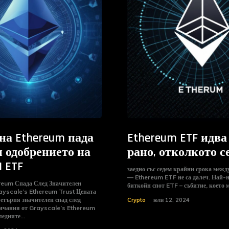
на Ethereum пада
Ethereum ETF идва
 одобрението на
рано, отколкото с
H ETF
заедно със седем крайни срока межд
— Ethereum ETF не са далеч. Най-накрая имаме
reum Спада След Значителен
биткойн спот ETF – събитие, което м
scale’s Ethereum Trust Цената
етърпя значителен спад след
Crypto
юли 12, 2024
ичания от Grayscale’s Ethereum
последните...