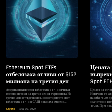
Ethereum Spot ETFs
Цената 
отбелязаха отливи от $152
въпреки
милиона на третия ден
Spot ET
Американските спот Ethereum ETF-и отчитат
Цената на Ethe
смесени потоци на третия ден от търговията На
Изтичане от Gray
третия ден от търговията, новооткритите спот
на Ethereum пр
Ethereum ETF-и в САЩ показаха смесени...
значителни изт
Trust. През 
Crypto
юли 26, 2024