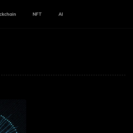
ckchain
NFT
AI