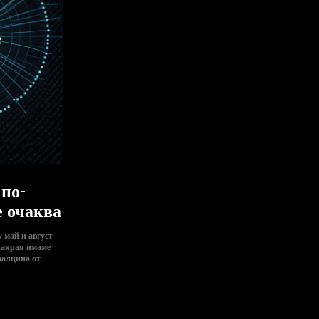
 по-
е очаква
у май и август
алцина от...