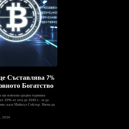
 ще Съставлява 7%
овното Богатство
 ще изисква средна годишна
т 29% от сега до 2045 г., за да
ниво, каза Майкъл Сейлър. Няма да
, 2024