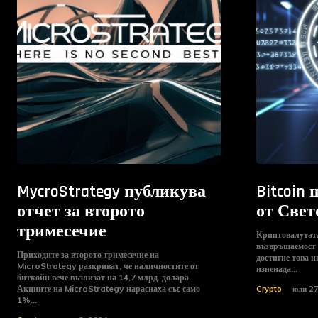
MycroStrategy публикува
Bitcoin
отчет за второто
от Свет
тримесечие
Криптовалутата
възвръщаемост о
Приходите за второто тримесечие на
достигне това 
MicroStrategy разкриват, че наличностите от
изненада...
биткойн вече възлизат на 14,7 млрд. долара.
Акциите на MicroStrategy нараснаха със само
Crypto
юли 27
1%...