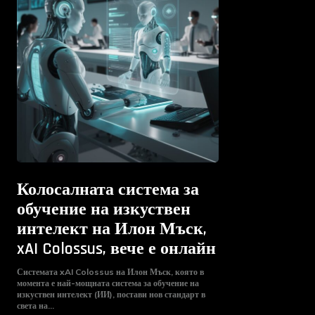
Колосалната система за
обучение на изкуствен
интелект на Илон Мъск,
xAI Colossus, вече е онлайн
Системата xAI Colossus на Илон Мъск, която в
момента е най-мощната система за обучение на
изкуствен интелект (ИИ), постави нов стандарт в
света на...