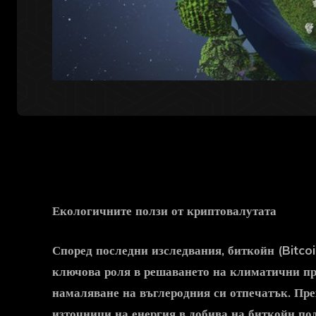
Екологичните ползи от криптовалутата
Според последни изследвания,
биткойн
(Bitco
ключова роля в решаването на климатични пр
намаляване на въглеродния си отпечатък. Пр
източници на енергия в добива на биткойн по