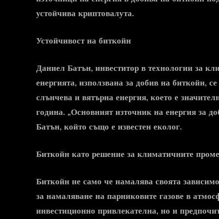
устойчива
криптовалута
.
Устойчивост на биткойн
Даниел Батън, инвеститор в технологии за кл
енергията, използвана за добив на
биткойн
, с
слънчева и вятърна енергия, което е значите
година. „Основният източник на енергия за д
Батън, който също е известен еколог.
Биткойн като решение за климатичните пром
Биткойн
не само че намалява своята зависимо
за намаляване на парниковите газове в атмос
инвестиционно привлекателна, но и предпочит