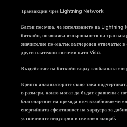
Транзакции чрез Lightning Network
Батън посочва, че използването на Lightning
биткойн
, позволява извършването на транзакци
значително по-малък въглероден отпечатък в 
други платежни системи като Visa.
Въздействие на биткойн върху глобалната ене
Крипто
анализаторите също така подчертават,
в размери, които могат да бъдат сравнени с п
благодарение на прехода към възобновяеми е
енергийната ефективност на хардуера за доби
устойчивите индустрии в световен мащаб.