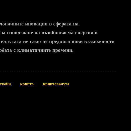
ологичните иновации в сферата на
 за използване на възобновяема енергия и
валутата не само че предлага нови възможности
орбата с климатичните промени.
ткойн
крипто
криптовалута