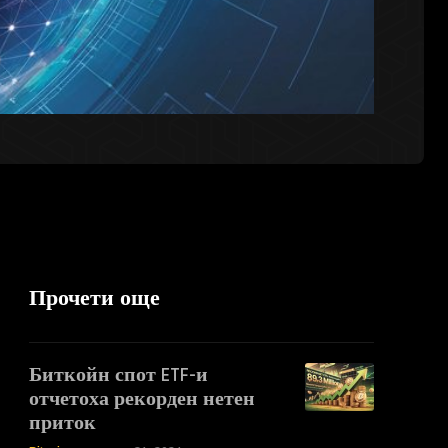
Прочети още
Биткойн спот ETF-и
отчетоха рекорден нетен
приток