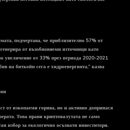
имата, подчертава, че приблизително 57% от
е генерира от възобновяеми източници като
лно увеличение от 33% през периода 2020-2021
обив на
биткойн
сега е хидроенергията,“ казва
ени
ст от изкопаеми горива, но и активно допринася
ферата. Това прави криптовалутата не само
ан избор за екологично осъзнати инвеститори.