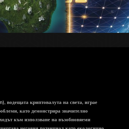
in), водещата
криптовалута
на света, играе
облеми, като демонстрира значително
еходът към използване на възобновяеми
дчертава неговия потенциал като екологично