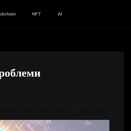
ckchain
NFT
AI
роблеми