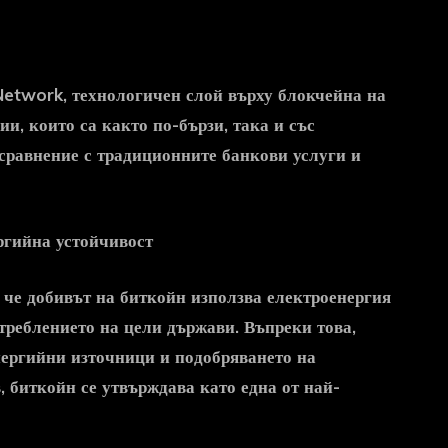
 Network, технологичен слой върху блокчейна на
и, които са както по-бързи, така и със
сравнение с традиционните банкови услуги и
ргийна устойчивост
 че добивът на
биткойн
използва електроенергия
отреблението на цели държави. Въпреки това,
нергийни източници и подобряването на
в,
биткойн
се утвърждава като една от най-