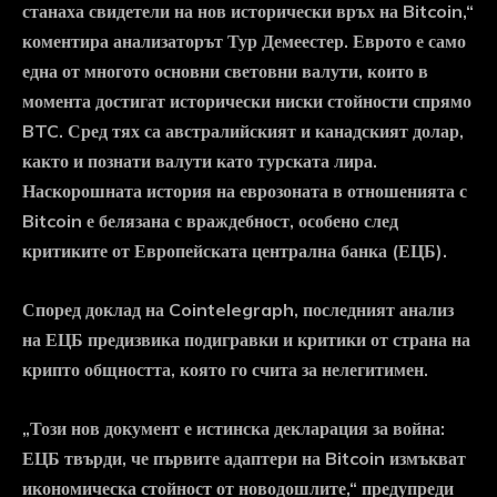
станаха свидетели на нов исторически връх на Bitcoin,“
коментира анализаторът Тур Демеестер. Еврото е само
една от многото основни световни валути, които в
момента достигат исторически ниски стойности спрямо
BTC. Сред тях са австралийският и канадският долар,
както и познати валути като турската лира.
Наскорошната история на еврозоната в отношенията с
Bitcoin е белязана с враждебност, особено след
критиките от Европейската централна банка (ЕЦБ).
Според доклад на Cointelegraph, последният анализ
на ЕЦБ предизвика подигравки и критики от страна на
крипто общността, която го счита за нелегитимен.
„Този нов документ е истинска декларация за война:
ЕЦБ твърди, че първите адаптери на Bitcoin измъкват
икономическа стойност от новодошлите,“ предупреди