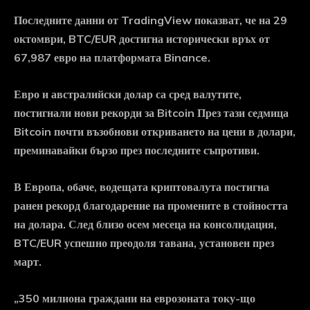
Последните данни от TradingView показват, че на 29
октомври, BTC/EUR достигна исторически връх от
67,987 евро на платформата Binance.
Евро и австралийски долар са сред валутите,
постигнали нови рекорди за Bitcoin През тази седмица
Bitcoin почти възобнови откриването на цени в долари,
преминавайки бързо през последните съпротиви.
В Европа, обаче, водещата криптовалута постигна
ранен рекорд благодарение на промените в стойността
на долара. След близо осем месеца на консолидация,
BTC/EUR успешно преодоля тавана, установен през
март.
„350 милиона граждани на еврозоната току-що