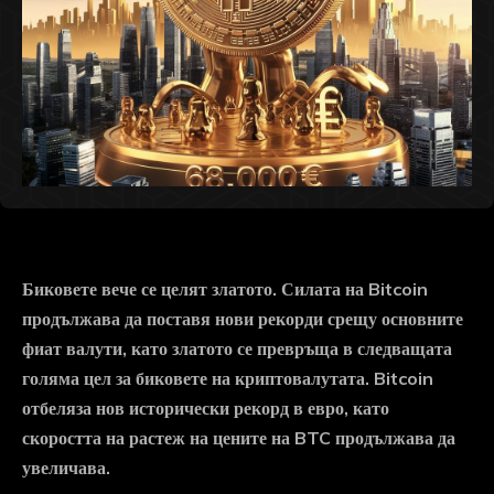
Биковете вече се целят златото. Силата на Bitcoin
продължава да поставя нови рекорди срещу основните
фиат валути, като златото се превръща в следващата
голяма цел за биковете на криптовалутата. Bitcoin
отбеляза нов исторически рекорд в евро, като
скоростта на растеж на цените на BTC продължава да
увеличава.