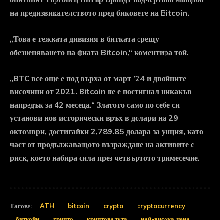
на предизвикателството пред биковете на Bitcoin.
„Това е тежката дивизия в битката срещу
обезценяването на фиата Bitcoin,“ коментира той.
„BTC все още е под върха от март ’24 и двойните
височини от 2021. Bitcoin не е постигнал никакъв
напредък за 42 месеца.“ Златото само по себе си
установи нов исторически връх в долари на 29
октомври, достигайки 2,789.85 долара за унция, като
част от продължаващото възраждане на активите с
риск, което набира сила през четвъртото тримесечие.
Тагове:
ATH
bitcoin
crypto
cryptocurrency
биткойн
крипто
криптовалута
най-висока цена