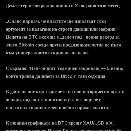
Демеестер в специална нишка в X по-рано този месец.
„Силно вярвам, че властите ще използват този
аргумент за налагане на строги данъци или забрани.“
Цената на BTC все още е „далеч под“ новия рекорд за
злато Bitcoin среща други предизвикателства по пътя
към универсалното откриване на цени.
Свързано: ‘Най-бичият’ седмичен закриващ — 5 неща,
които трябва да знаете за Bitcoin тази седмица
В допълнение към търсенето на нов исторически връх в
долари, водещата криптовалута все още не е
постигнала окончателен пробив спрямо златото.
Качвайки графиката на BTC срещу XAU/USD в X,
опитният търговец Питър Брандт подчертава мащаба