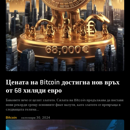
Цената на Bitcoin достигна нов връх
от 68 хиляди евро
Биковете вече се целят златото. Силата на Bitcoin продължава да поставя
нови рекорди срещу основните фиат валути, като златото се превръща в
следващата голяма...
Bitcoin
октомври 30, 2024