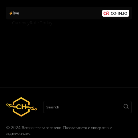
live
CO-IN.IO
by
CurrencyRate.Today
Search
© 2024 Всички права запазени. Позоваването с хиперлинк е
задължително.