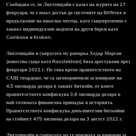
Съобщава се, че Лихтенщайн е казал на журито на 27
февруари, че е имал достъп до системите на Bitfinex в
продължение на няколко месеца, като същевременно е
хакнал индивидуални акаунти на други борси като
Coinbase и Kraken.
Лихтенщайн и съпругата му рапърка Хедър Морган
(известна също като Razzlekhan) бяха арестувани през
февруари 2022 г. По това време правителството на
САЩ твърдеше, че са заговорничили за изпиране на
4,5 милиарда долара в хакнат биткойн, от които
правителството конфискува 3,6 милиарда долара в
най-голямата финансова припадък в историята.
Правителството конфискува допълнителни биткойни
на стойност 475 милиона долара на 3 август 2022 г.
Лихтенщайн и съпругата му се признаха за виновни за