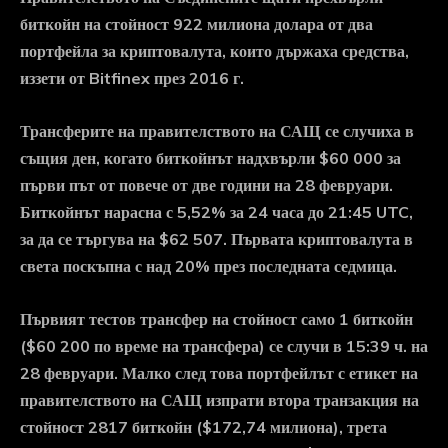
биткойн на стойност 922 милиона долара от два
портфейла за криптовалута, които държаха средства,
иззети от Bitfinex през 2016 г.
Трансферите на правителството на САЩ се случиха в
същия ден, когато биткойнът надхвърли $60 000 за
първи път от повече от две години на 28 февруари.
Биткойнът нарасна с 5,52% за 24 часа до 21:45 UTC,
за да се търгува на $62 507. Първата криптовалута в
света поскъпна с над 20% през последната седмица.
Първият тестов трансфер на стойност само 1 биткойн
($60 200 по време на трансфера) се случи в 15:39 ч. на
28 февруари. Малко след това портфейлът с етикет на
правителството на САЩ изпрати втора транзакция на
стойност 2817 биткойн ($172,74 милиона), трета