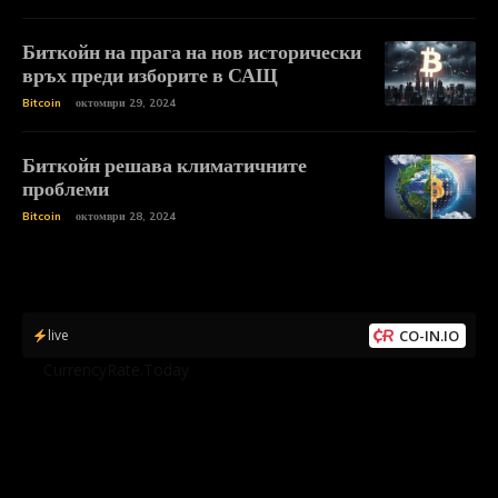
Биткойн на прага на нов исторически
връх преди изборите в САЩ
Bitcoin
октомври 29, 2024
Биткойн решава климатичните
проблеми
Bitcoin
октомври 28, 2024
live
CO-IN.IO
by
CurrencyRate.Today