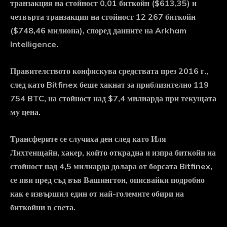
транзакция на стойност 0,01 биткойн ($613,35) и
четвърта транзакция на стойност 12 267 биткойн
($748,46 милиона), според данните на Arkham
Intelligence.
Правителството конфискува средствата през 2016 г.,
след като Bitfinex беше хакнат за приблизително 119
754 BTC, на стойност над $7,4 милиарда при текущата
му цена.
Трансферите се случиха ден след като Иля
Лихтенщайн, хакер, който открадна и изпра биткойн на
стойност над 4,5 милиарда долара от борсата Bitfinex,
се яви пред съд във Вашингтон, описвайки подробно
как е извършил един от най-големите обири на
биткойни в света.