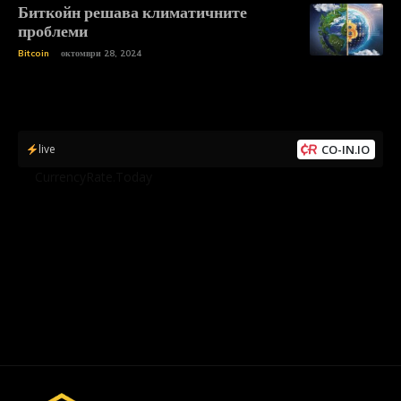
Биткойн решава климатичните
проблеми
Bitcoin
октомври 28, 2024
live
CO-IN.IO
by
CurrencyRate.Today