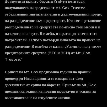
До момента крипто борсата Kraken потвърди
получаването на средства от Mt. Gox Trustee,
отбелязвайки значителен етап в дългоочаквания процес
на разпределение към кредиторите. Kraken ще започне
разпределението на средствата по-късно този месец и в
началото на август. В имейл, изпратен до засегнатите
потребители, Kraken потвърди началото на процеса на
разпределение. В имейла се казва, „Успешно получихме
кредиторските средства (BTC и BCH) от Mt. Gox
Trustee.“
Сривът на Mt. Gox предизвика години на правни
процедури Изплащанията се извършват след
десетилетие от срива на борсата. Сривът на Mt. Gox
предизвика години на правни процедури и усилия за
възстановяване на изгубените активи.