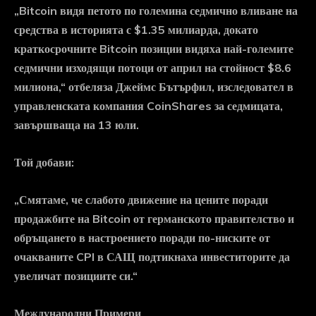
„Bitcoin видя петото по големина седмично вливане на
средства в историята с $1.35 милиарда, докато
краткосрочните Bitcoin позиции видяха най-големите
седмични изходящи потоци от април на стойност $8.6
милиона,“ отбеляза Джеймс Бътърфил, изследовател в
управленската компания CoinShares за седмицата,
завършваща на 13 юли.
Той добави:
„Смятаме, че слабото движение на цените поради
продажбите на Bitcoin от германското правителство и
обръщането в настроението поради по-ниските от
очакваните CPI в САЩ подтикнаха инвеститорите да
увеличат позициите си.“
Международни Примери