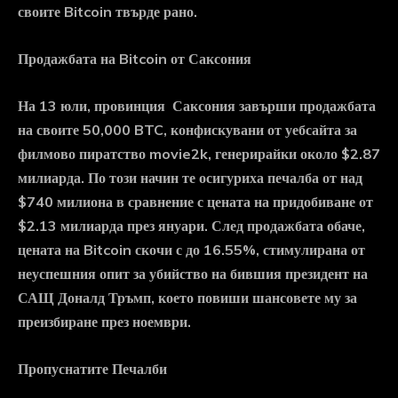
своите Bitcoin твърде рано.
Продажбата на Bitcoin от Саксония
На 13 юли, провинция Саксония завърши продажбата
на своите 50,000 BTC, конфискувани от уебсайта за
филмово пиратство movie2k, генерирайки около $2.87
милиарда. По този начин те осигуриха печалба от над
$740 милиона в сравнение с цената на придобиване от
$2.13 милиарда през януари. След продажбата обаче,
цената на Bitcoin скочи с до 16.55%, стимулирана от
неуспешния опит за убийство на бившия президент на
САЩ Доналд Тръмп, което повиши шансовете му за
преизбиране през ноември.
Пропуснатите Печалби