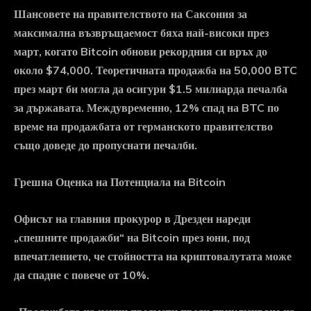
Шансовете на правителството на Саксония за
максимална възвръщаемост бяха най-високи през
март, когато Bitcoin обнови рекордния си връх до
около $74,000. Теоретичната продажба на 50,000 BTC
през март би могла да осигури $1.5 милиарда печалба
за държавата. Междувременно, 12% спад на BTC по
време на продажбата от германското правителство
също доведе до пропуснати печалби.
Грешна Оценка на Потенциала на Bitcoin
Офисът на главния прокурор в Дрезден нареди
„спешните продажби“ на Bitcoin през юни, под
впечатлението, че стойността на криптовалутата може
да спадне с повече от 10%.