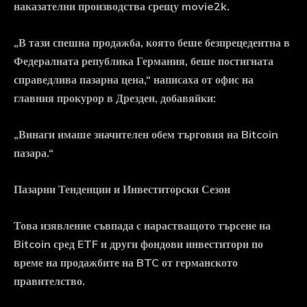
наказателни производства срещу movie2k.
„В тази спешна продажба, която беше безпрецедентна в
Федералната република Германия, беше постигната
справедлива пазарна цена,“ написаха от офис на
главния прокурор в Дрезден, добавяйки:
„Винаги имаше значителен обем търговия на Bitcoin
пазара.“
Пазарни Тенденции и Инвеститорски Сезон
Това изявление съвпада с нарастващото търсене на
Bitcoin сред ETF и други фондови инвеститори по
време на продажбите на BTC от германското
правителство.