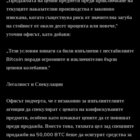
„Продажбата на ценни предмети преди приключване на
текущите наказателни производства е законово
изискана, когато съществува риск от значителна загуба
на стойност от около десет процента или повече,“
уточни офисът, като добави:
„Тези условия винаги са били изпълнени с нестабилните
Bitcoin поради огромните и изключително бързи
ценови колебания.“
Легалност и Спекулации
Офисът подчерта, че е незаконно за изпълнителните
агенции да спекулират с цената на конфискуваните
предмети, особено като изчакват цените да се повишат
преди продажба. Вместо това, тяхната цел зад спешните
продажби на 50,000 BTC беше да осигурят средства за