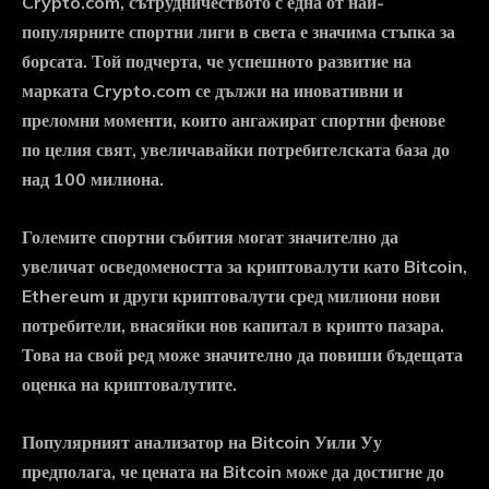
Crypto.com, сътрудничеството с една от най-
популярните спортни лиги в света е значима стъпка за
борсата. Той подчерта, че успешното развитие на
марката Crypto.com се дължи на иновативни и
преломни моменти, които ангажират спортни фенове
по целия свят, увеличавайки потребителската база до
над 100 милиона.
Големите спортни събития могат значително да
увеличат осведомеността за криптовалути като Bitcoin,
Ethereum и други криптовалути сред милиони нови
потребители, внасяйки нов капитал в крипто пазара.
Това на свой ред може значително да повиши бъдещата
оценка на криптовалутите.
Популярният анализатор на Bitcoin Уили Уу
предполага, че цената на Bitcoin може да достигне до