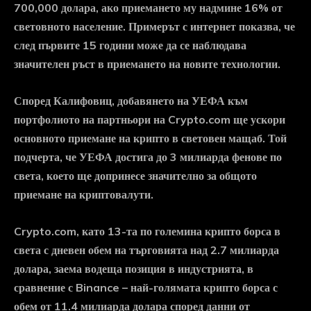
700,000 долара, ако приемането му надмине 16% от
световното население. Примерът с интернет показва, че
след първите 15 години може да се наблюдава
значителен ръст в приемането на новите технологии.
Според Калифовиц, добавянето на УЕФА към
портфолиото на партньори на Crypto.com ще ускори
основното приемане на крипто в световен мащаб. Той
подчерта, че УЕФА достига до 3 милиарда фенове по
света, което ще допринесе значително за общото
приемане на криптовалути.
Crypto.com, като 13-та по големина крипто борса в
света с дневен обем на търговията над 2.7 милиарда
долара, заема водеща позиция в индустрията, в
сравнение с Binance – най-голямата крипто борса с
обем от 11.4 милиарда долара според данни от