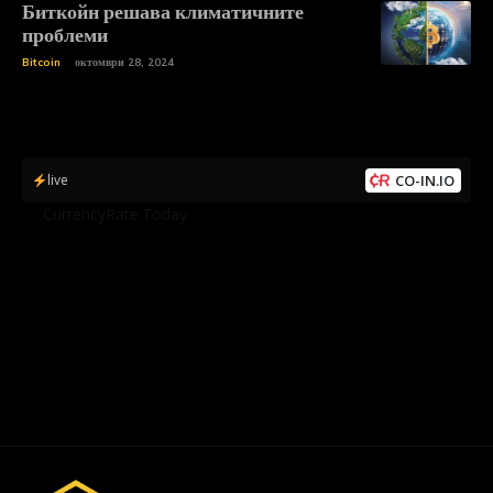
Биткойн решава климатичните
проблеми
Bitcoin
октомври 28, 2024
live
CO-IN.IO
by
CurrencyRate.Today