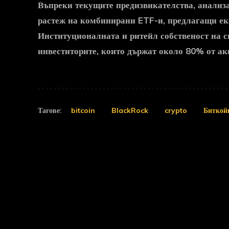
Въпреки текущите предизвикателства, анализ
растеж на комбинирани ETF-и, предлагащи ек
Институционалната и ритейл собственост на сп
инвеститорите, които държат около 80% от ак
Тагове:
bitcoin
BlackRock
crypto
Биткой