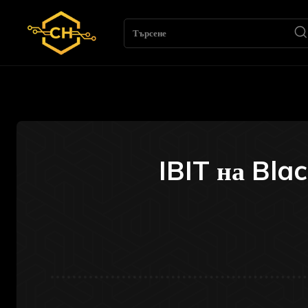
Търсене
IBIT на Bla