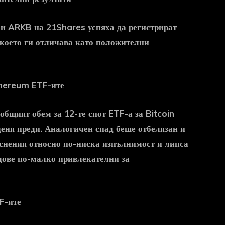
k и ARKB на 21Shares успяха да регистрират
 което ги отличава като положителни
thereum ETF-ите
общият обем за 12-те спот ETF-а за Bitcoin
деня преди. Аналогичен спад беше отбелязан и
снения относно по-ниска изпълнимост и липса
ндове по-малко привлекателни за
F-ите