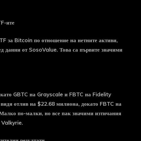
TF-ите
TF за Bitcoin по отношение на нетните активи,
ед данни от SosoValue. Това са първите значими
 като GBTC на Grayscale и FBTC на Fidelity
видя отлив на $22.68 милиона, докато FBTC на
. Малко по-малки, но все пак значими изтичания
Valkyrie.
жителни резултати