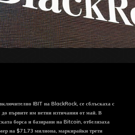
 включително IBIT на BlackRock, се сблъскаха с
 до първите им нетни изтичания от май. В
ката борса и базирани на Bitcoin, отбелязаха
змер на $71.73 милиона, маркирайки трети