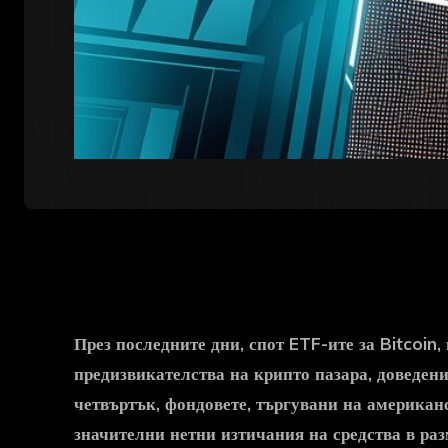
През последните дни, спот ETF-ите за Bitcoin,
предизвикателства на крипто пазара, доведени
четвъртък, фондовете, търгувани на американс
значителни нетни изтичания на средства в ра