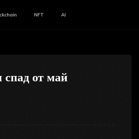
ckchain
NFT
AI
 спад от май