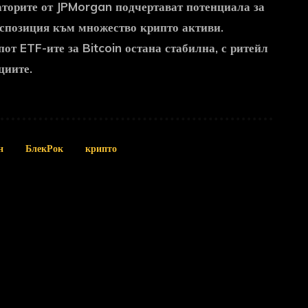
аторите от JPMorgan подчертават потенциала за
спозиция към множество крипто активи.
от ETF-ите за Bitcoin остана стабилна, с ритейл
циите.
н
БлекРок
крипто