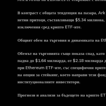
В контраст с общата тенденция на пазара, Ar
нетни притоци, съставляващи $5.34 милиона,
изключения сред крипто ETF-ите.
Общият обем на търговия и динамиката на E
Обемът на търговията също показа спад, като 
падна до $1.64 милиарда, от $2.18 милиарда 
при Ethereum ETF-ите, със специфични прите
на опции за стейкинг, което направи тези фо
институционалните инвеститори.
Прогнози и анализи за бъдещето на крипто ET