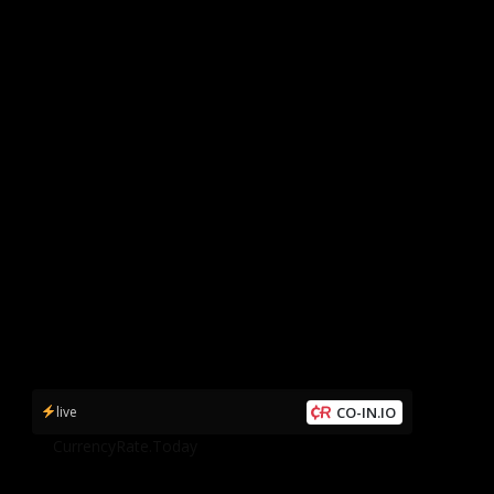
live
CO-IN.IO
by
CurrencyRate.Today