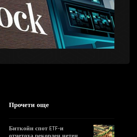
Прочети още
Биткойн спот ETF-и
отчетоха рекорден нетен