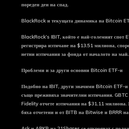
пореден ден на спад.
BlackRock и текущата динамика на Bitcoin E
BlackRock’s IBIT, който е най-големият спот E
регистрира изтичане на $13.51 милиона, спор
нетни изтичания за фонда от началото на май.
Проблеми и за други основни Bitcoin ETF-и
Подобно на IBIT, други значими Bitcoin ETF-и
също преживяха значителни изтичания. GBTC 
Fidelity отчете изтичания на $31.11 милиона
бяха отчетени и от BITB на Bitwise и BRRR на 
Ark и ARKB на 21Shares се открояват с поло