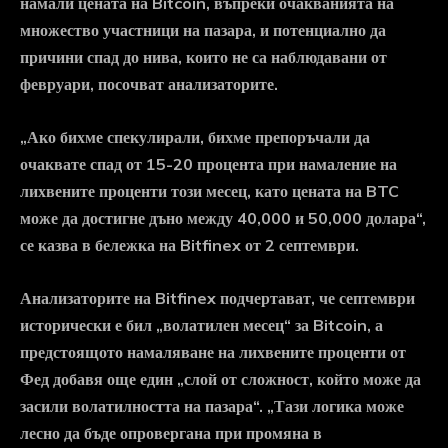
намали цената на Bitcoin, въпреки очакванията на
множество участници на пазара, и потенциално да
причини спад до нива, които не са наблюдавани от
февруари, посочват анализаторите.
„Ако бихме спекулирали, бихме препоръчали да
очаквате спад от 15-20 процента при намаление на
лихвените проценти този месец, като цената на BTC
може да достигне дъно между 40,000 и 50,000 долара“,
се казва в бележка на Bitfinex от 2 септември.
Анализаторите на Bitfinex подчертават, че септември
исторически е бил „волатилен месец“ за Bitcoin, а
предстоящото намаляване на лихвените проценти от
Фед добавя още един „слой от сложност, който може да
засили волатилността на пазара“. „Тази логика може
лесно да бъде опровергана при промяна в