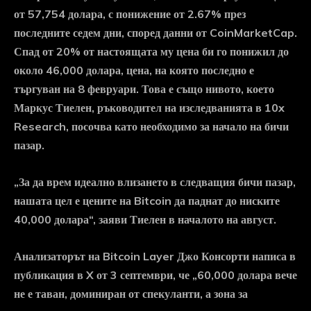
от 57,754 долара, с понижение от 2.67% през
последните седем дни, според данни от CoinMarketCap.
Спад от 20% от настоящата му цена би го понижил до
около 46,000 долара, цена, на която последно е
търгуван на 8 февруари. Това е също нивото, което
Маркус Тиелен, ръководител на изследванията в 10x
Research, посочва като необходимо за начало на бичи
пазар.
„За да врем идеално влизането в следващия бичи пазар,
нашата цел е цените на Bitcoin да паднат до ниските
40,000 долара“, заяви Тиелен в началото на август.
Анализаторът на Bitcoin Layer Джо Консорти написа в
публикация в X от 3 септември, че „60,000 долара вече
не е таван, доминиран от спекуланти, а зона за