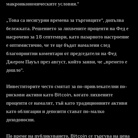
макроикономическите условия.“
„Това са несигурни времена за търговците“, допълва
бележката. Решението за лихвените проценти на Фед е
насрочено за 18 септември, като пазарното настроение
е оптимистично, че те ще бъдат намалени след
благоприятни коментари от председателя на Фед
Джером Пауъл през август, който заяви, че „времето е
дошло“.
Инвеститорите често смятат за по-привлекателни по-
рискови активи като Bitcoin, когато лихвените
проценти се намалят, тъй като традиционните активи
като облигации и депозити стават по-малко
доходоносни.
По време на публикуването, Bitcoin се търгува на цена