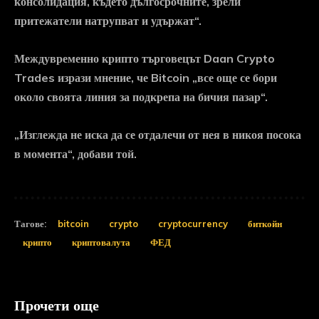
консолидация, където дългосрочните, зрели
притежатели натрупват и удържат“.
Междувременно крипто търговецът Daan Crypto
Trades изрази мнение, че Bitcoin „все още се бори
около своята линия за подкрепа на бичия пазар“.
„Изглежда не иска да се отдалечи от нея в никоя посока
в момента“, добави той.
Тагове:
bitcoin
crypto
cryptocurrency
биткойн
крипто
криптовалута
ФЕД
Прочети още