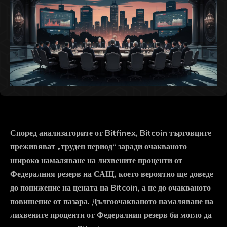
Според анализаторите от Bitfinex, Bitcoin търговците
преживяват „труден период“ заради очакваното
широко намаляване на лихвените проценти от
Федералния резерв на САЩ, което вероятно ще доведе
до понижение на цената на Bitcoin, а не до очакваното
повишение от пазара. Дългоочакваното намаляване на
лихвените проценти от Федералния резерв би могло да