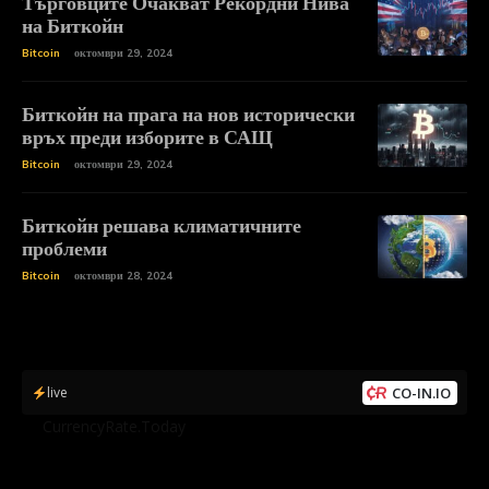
Търговците Очакват Рекордни Нива
на Биткойн
Bitcoin
октомври 29, 2024
Биткойн на прага на нов исторически
връх преди изборите в САЩ
Bitcoin
октомври 29, 2024
Биткойн решава климатичните
проблеми
Bitcoin
октомври 28, 2024
live
CO-IN.IO
by
CurrencyRate.Today