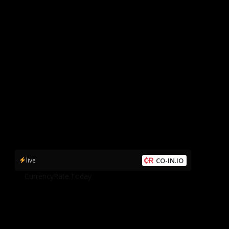
live
CO-IN.IO
by
CurrencyRate.Today