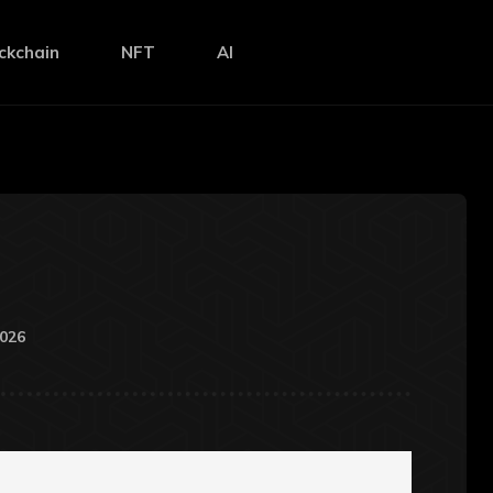
ckchain
NFT
AI
2026