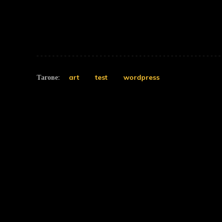
Тагове:
art
test
wordpress