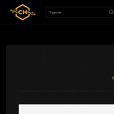
Търсене
C