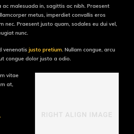
 ac malesuada in, sagittis ac nibh. Praesent
llamcorper metus, imperdiet convallis eros
 nec. Praesent justo quam, sodales eu dui vel,
feugiat nunc.
id venenatis
justo pretium
. Nullam congue, arcu
ut congue dolor justo a odio.
um vitae
am at,
,