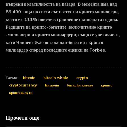
въпреки волатилността на пазара. В момента има над
85,400 лица по света със статус на крипто милионери,
което е с 111% повече в сравнение с миналата година.
Редиците на крипто-богатите, включително крипто
-милионери и крипто милиардери, също се увеличават,
като Чанпенг Жао остава най-богатият крипто
милиардер според последните оценки на Forbes.
Тагове:
bitcoin
bitcoin whale
crypto
cryptocurrency
Биткойн
биткойн китове
крипто
криптовалути
Прочети още