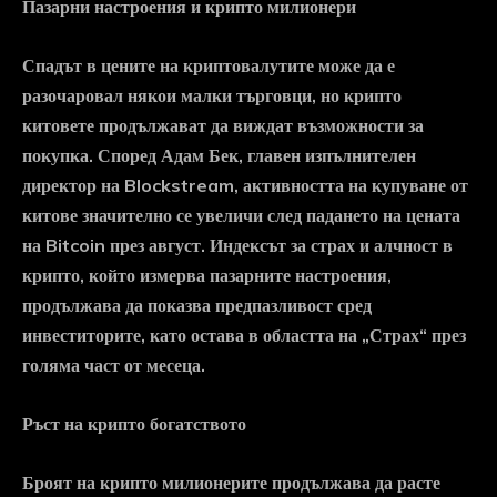
Пазарни настроения и крипто милионери
Спадът в цените на криптовалутите може да е
разочаровал някои малки търговци, но крипто
китовете продължават да виждат възможности за
покупка. Според Адам Бек, главен изпълнителен
директор на Blockstream, активността на купуване от
китове значително се увеличи след падането на цената
на Bitcoin през август. Индексът за страх и алчност в
крипто, който измерва пазарните настроения,
продължава да показва предпазливост сред
инвеститорите, като остава в областта на „Страх“ през
голяма част от месеца.
Ръст на крипто богатството
Броят на крипто милионерите продължава да расте