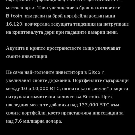
месечен връх. Това увеличение в броя на китовете в
Bitcoin, измерени на брой портфейли достигнащи
16,120, подчертава текущата тенденция на натрупване
на криптовалута дори при падащите пазарни цени.
Акулите в крипто пространството също увеличават
своите инвестиции
Не само най-големите инвеститори в Bitcoin
увеличават своите държания. Портфейлите съдържащи
между 10 и 10,000 BTC, познати като „акули“, също са
натрупали значителни количества Bitcoin. През
последния месец те добавиха над 133,000 BTC към
своите портфейли, което представлява инвестиции за
над 7.6 милиарда долара.