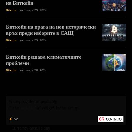
на Биткойн
Bitcoin
октомври 29, 2024
Биткойн на прага на нов исторически
връх преди изборите в САЩ
Bitcoin
октомври 29, 2024
Биткойн решава климатичните
проблеми
Bitcoin
октомври 28, 2024
Price provider unavailable
Go to
website
of widget for to setup.
live
CO-IN.IO
by
CurrencyRate.Today